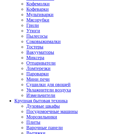
Кофемолки
Кофеварки
Мультиварки
Мясорубки
Грили
Утюги
Пылесосы
Соковыжималки
Тостеры
Вакууматоры
Миксера
Отпариватели
Ломтерезки
Пароварки
Мини печи
Сушилки для овощей
Увлажнители воздуха
Измельчители
Крупная бытовая техника
Духовые шкафы
Посудомоечные машины
Морозильники
Плиты
Варочные панели
Вытяжки