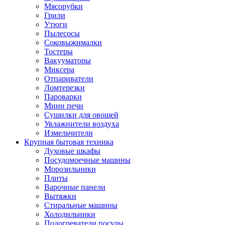
Мясорубки
Грили
Утюги
Пылесосы
Соковыжималки
Тостеры
Вакууматоры
Миксера
Отпариватели
Ломтерезки
Пароварки
Мини печи
Сушилки для овощей
Увлажнители воздуха
Измельчители
Крупная бытовая техника
Духовые шкафы
Посудомоечные машины
Морозильники
Плиты
Варочные панели
Вытяжки
Стиральные машины
Холодильники
Подогреватели посуды