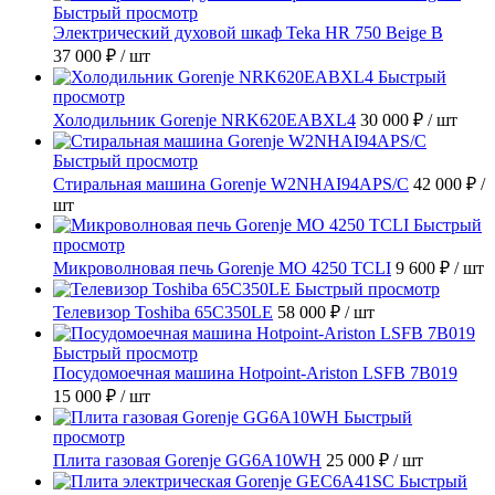
Быстрый просмотр
Электрический духовой шкаф Teka HR 750 Beige B
37 000 ₽
/ шт
Быстрый
просмотр
Холодильник Gorenje NRK620EABXL4
30 000 ₽
/ шт
Быстрый просмотр
Стиральная машина Gorenje W2NHAI94APS/C
42 000 ₽
/
шт
Быстрый
просмотр
Микроволновая печь Gorenje MO 4250 TCLI
9 600 ₽
/ шт
Быстрый просмотр
Телевизор Toshiba 65C350LE
58 000 ₽
/ шт
Быстрый просмотр
Посудомоечная машина Hotpoint-Ariston LSFB 7B019
15 000 ₽
/ шт
Быстрый
просмотр
Плита газовая Gorenje GG6A10WH
25 000 ₽
/ шт
Быстрый