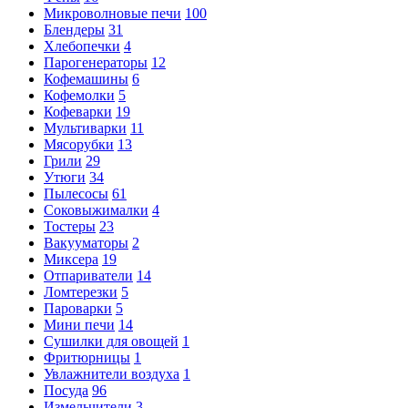
Микроволновые печи
100
Блендеры
31
Хлебопечки
4
Парогенераторы
12
Кофемашины
6
Кофемолки
5
Кофеварки
19
Мультиварки
11
Мясорубки
13
Грили
29
Утюги
34
Пылесосы
61
Соковыжималки
4
Тостеры
23
Вакууматоры
2
Миксера
19
Отпариватели
14
Ломтерезки
5
Пароварки
5
Мини печи
14
Сушилки для овощей
1
Фритюрницы
1
Увлажнители воздуха
1
Посуда
96
Измельчители
3