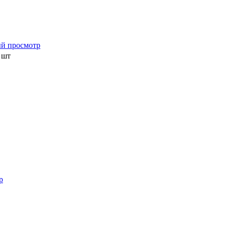
й просмотр
/ шт
р