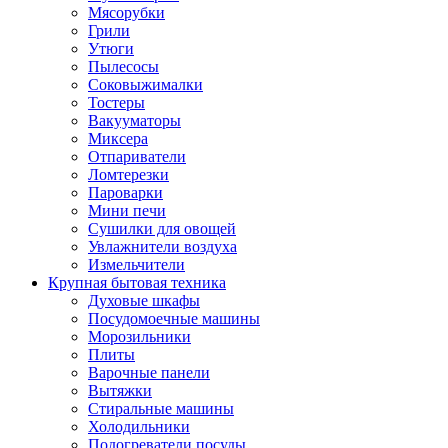
Мясорубки
Грили
Утюги
Пылесосы
Соковыжималки
Тостеры
Вакууматоры
Миксера
Отпариватели
Ломтерезки
Пароварки
Мини печи
Сушилки для овощей
Увлажнители воздуха
Измельчители
Крупная бытовая техника
Духовые шкафы
Посудомоечные машины
Морозильники
Плиты
Варочные панели
Вытяжки
Стиральные машины
Холодильники
Подогреватели посуды