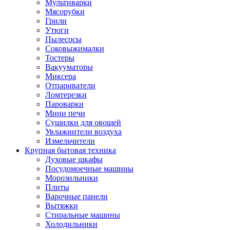
Мультиварки
Мясорубки
Грили
Утюги
Пылесосы
Соковыжималки
Тостеры
Вакууматоры
Миксера
Отпариватели
Ломтерезки
Пароварки
Мини печи
Сушилки для овощей
Увлажнители воздуха
Измельчители
Крупная бытовая техника
Духовые шкафы
Посудомоечные машины
Морозильники
Плиты
Варочные панели
Вытяжки
Стиральные машины
Холодильники