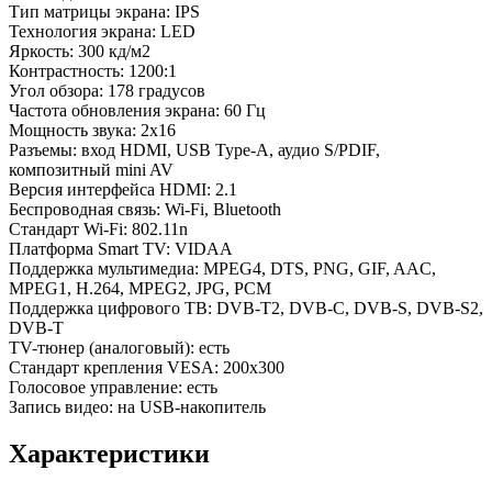
Тип матрицы экрана: IPS
Технология экрана: LED
Яркость: 300 кд/м2
Контрастность: 1200:1
Угол обзора: 178 градусов
Частота обновления экрана: 60 Гц
Мощность звука: 2х16
Разъемы: вход HDMI, USB Type-A, аудио S/PDIF,
композитный mini AV
Версия интерфейса HDMI: 2.1
Беспроводная связь: Wi-Fi, Bluetooth
Стандарт Wi-Fi: 802.11n
Платформа Smart TV: VIDAA
Поддержка мультимедиа: MPEG4, DTS, PNG, GIF, AAC,
MPEG1, H.264, MPEG2, JPG, PCM
Поддержка цифрового ТВ: DVB-T2, DVB-C, DVB-S, DVB-S2,
DVB-T
TV-тюнер (аналоговый): есть
Стандарт крепления VESA: 200x300
Голосовое управление: есть
Запись видео: на USB-накопитель
Характеристики