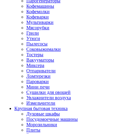
Парогенераторы
Кофемашины
Кофемолки
Кофеварки
Мультиварки
Мясорубки
Грили
Утюги
Пылесосы
Соковыжималки
Тостеры
Вакууматоры
Миксера
Отпариватели
Ломтерезки
Пароварки
Мини печи
Сушилки для овощей
Увлажнители воздуха
Измельчители
Крупная бытовая техника
Духовые шкафы
Посудомоечные машины
Морозильники
Плиты